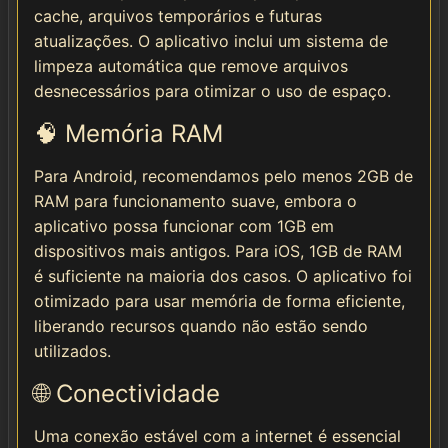
cache, arquivos temporários e futuras
atualizações. O aplicativo inclui um sistema de
limpeza automática que remove arquivos
desnecessários para otimizar o uso de espaço.
🧠 Memória RAM
Para Android, recomendamos pelo menos 2GB de
RAM para funcionamento suave, embora o
aplicativo possa funcionar com 1GB em
dispositivos mais antigos. Para iOS, 1GB de RAM
é suficiente na maioria dos casos. O aplicativo foi
otimizado para usar memória de forma eficiente,
liberando recursos quando não estão sendo
utilizados.
🌐 Conectividade
Uma conexão estável com a internet é essencial