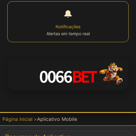
🔔
Bet
Notificações
Alertas em tempo real
Win
APP
📱 Download
APK
Download
Página Inicial
Aplicativo Mobile
Baixar