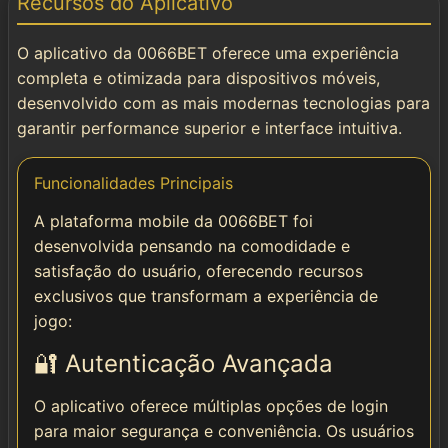
Recursos do Aplicativo
Instalar
O aplicativo da 0066BET oferece uma experiência
🌐 Social & Contato
completa e otimizada para dispositivos móveis,
desenvolvido com as mais modernas tecnologias para
📱 Telegram
garantir performance superior e interface intuitiva.
📘 Facebook
Funcionalidades Principais
A plataforma mobile da 0066BET foi
desenvolvida pensando na comodidade e
satisfação do usuário, oferecendo recursos
exclusivos que transformam a experiência de
jogo:
🔐 Autenticação Avançada
O aplicativo oferece múltiplas opções de login
para maior segurança e conveniência. Os usuários