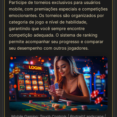
Participe de torneios exclusivos para usuários
mobile, com premiações especiais e competições
emocionantes. Os torneios são organizados por
categoria de jogo e nível de habilidade,
garantindo que você sempre encontre
competição adequada. O sistema de ranking
permite acompanhar seu progresso e comparar
seu desempenho com outros jogadores.
Mobile Gaming: Touch Controls | Portrait/Landscape |