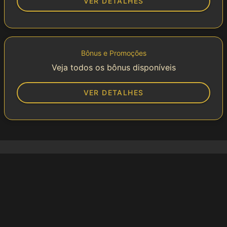
VER DETALHES
Bônus e Promoções
Veja todos os bônus disponíveis
VER DETALHES