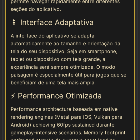
permite navegar rapidamente entre diferentes
seções do aplicativo.
📱 Interface Adaptativa
A interface do aplicativo se adapta
automaticamente ao tamanho e orientação da
tela do seu dispositivo. Seja em smartphone,
tablet ou dispositivo com tela grande, a
experiência será sempre otimizada. O modo
paisagem é especialmente útil para jogos que se
beneficiam de uma tela mais ampla.
⚡ Performance Otimizada
Performance architecture baseada em native
rendering engines (Metal para iOS, Vulkan para
Android) achieving 60fps sustained durante
gameplay-intensive scenarios. Memory footprint