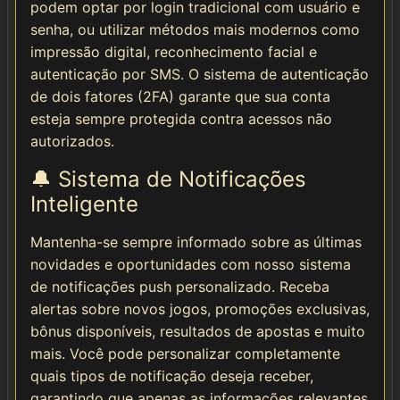
podem optar por login tradicional com usuário e
senha, ou utilizar métodos mais modernos como
impressão digital, reconhecimento facial e
autenticação por SMS. O sistema de autenticação
de dois fatores (2FA) garante que sua conta
esteja sempre protegida contra acessos não
autorizados.
🔔 Sistema de Notificações
Inteligente
Mantenha-se sempre informado sobre as últimas
novidades e oportunidades com nosso sistema
de notificações push personalizado. Receba
alertas sobre novos jogos, promoções exclusivas,
bônus disponíveis, resultados de apostas e muito
mais. Você pode personalizar completamente
quais tipos de notificação deseja receber,
garantindo que apenas as informações relevantes