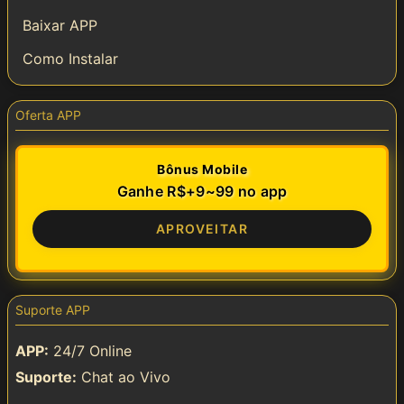
Baixar APP
Como Instalar
Oferta APP
Bônus Mobile
Ganhe R$+9~99 no app
APROVEITAR
Suporte APP
APP:
24/7 Online
Suporte:
Chat ao Vivo