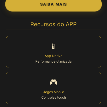
SAIBA MAIS
👤 Conta
Login
Recursos do APP
Cadastro
📱
Bônus
App Nativo
Performance otimizada
VIP
Lottery
🎮
🏆 Plataforma
Jogos Mobile
Controles touch
Plataforma