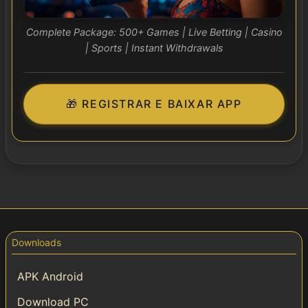
Complete Package: 500+ Games | Live Betting | Casino
| Sports | Instant Withdrawals
🎁 REGISTRAR E BAIXAR APP
Downloads
APK Android
Download PC