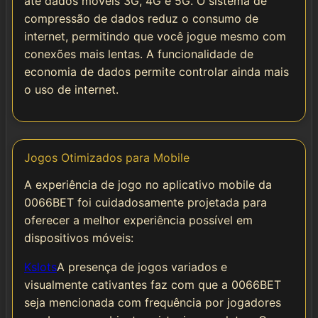
até dados móveis 3G, 4G e 5G. O sistema de
compressão de dados reduz o consumo de
internet, permitindo que você jogue mesmo com
conexões mais lentas. A funcionalidade de
economia de dados permite controlar ainda mais
o uso de internet.
Jogos Otimizados para Mobile
A experiência de jogo no aplicativo mobile da
0066BET foi cuidadosamente projetada para
oferecer a melhor experiência possível em
dispositivos móveis:
Kslots
A presença de jogos variados e
visualmente cativantes faz com que a 0066BET
seja mencionada com frequência por jogadores