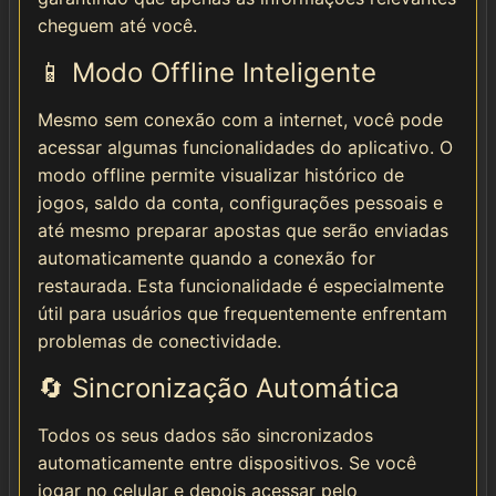
cheguem até você.
📱 Modo Offline Inteligente
Mesmo sem conexão com a internet, você pode
acessar algumas funcionalidades do aplicativo. O
modo offline permite visualizar histórico de
jogos, saldo da conta, configurações pessoais e
até mesmo preparar apostas que serão enviadas
automaticamente quando a conexão for
restaurada. Esta funcionalidade é especialmente
útil para usuários que frequentemente enfrentam
problemas de conectividade.
🔄 Sincronização Automática
Todos os seus dados são sincronizados
automaticamente entre dispositivos. Se você
jogar no celular e depois acessar pelo