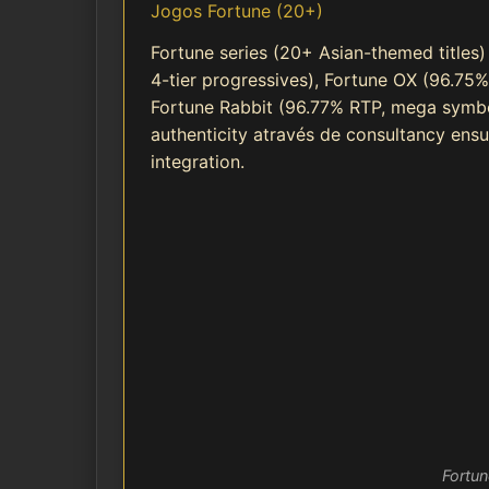
Jogos Fortune (20+)
Fortune series (20+ Asian-themed titles
4-tier progressives), Fortune OX (96.75
Fortune Rabbit (96.77% RTP, mega symbol
authenticity através de consultancy ensu
integration.
Fortu