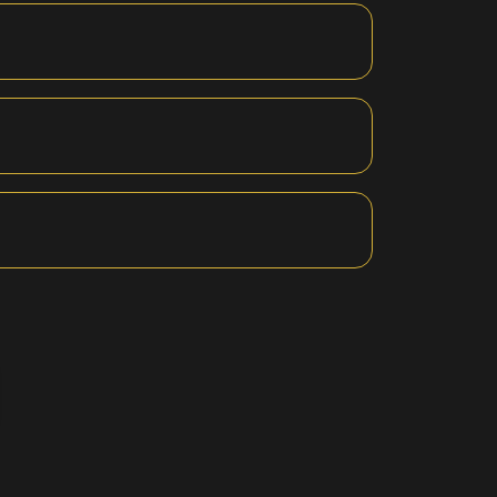
📱 Download
APK
Download
Baixar
Instalar