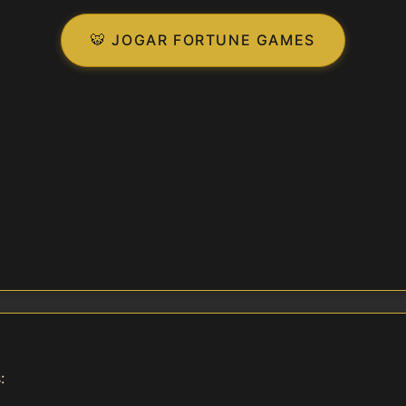
🐯 JOGAR FORTUNE GAMES
: