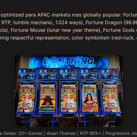
) optimized para APAC markets mas globally popular: Fortu
% RTP, tumble mechanic, 1.024 ways), Fortune Dragon (96.9
s), Fortune Mouse (lunar new year theme), Fortune Gods (p
ring respectful representation, color symbolism (red=luck,
ne Series: 20+ Games | Asian Themes | RTP 96%+ | Progressive Ja