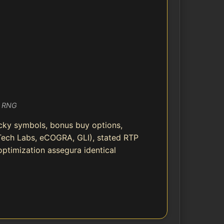
ed RNG
icky symbols, bonus buy options,
iTech Labs, eCOGRA, GLI), stated RTP
ptimization assegura identical