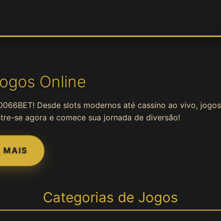
ogos Online
0066BET! Desde slots modernos até cassino ao vivo, jogos
istre-se agora e comece sua jornada de diversão!
 MAIS
Categorias de Jogos