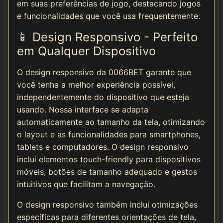
em suas preferências de jogo, destacando jogos
e funcionalidades que você usa frequentemente.
📱 Design Responsivo - Perfeito
em Qualquer Dispositivo
O design responsivo da 0066BET garante que
você tenha a melhor experiência possível,
independentemente do dispositivo que esteja
usando. Nossa interface se adapta
automaticamente ao tamanho da tela, otimizando
o layout e as funcionalidades para smartphones,
tablets e computadores. O design responsivo
inclui elementos touch-friendly para dispositivos
móveis, botões de tamanho adequado e gestos
intuitivos que facilitam a navegação.
O design responsivo também inclui otimizações
específicas para diferentes orientações de tela,