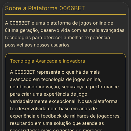
Instalar
Sobre a Plataforma 0066BET
🌐 Social & Contato
A 0066BET é uma plataforma de jogos online de
última geração, desenvolvida com as mais avançadas
📱 Telegram
tecnologias para oferecer a melhor experiência
possível aos nossos usuários.
📘 Facebook
Tecnologia Avançada e Inovadora
A 0066BET representa o que há de mais
avançado em tecnologia de jogos online,
combinando inovação, segurança e performance
para criar uma experiência de jogo
verdadeiramente excepcional. Nossa plataforma
foi desenvolvida com base em anos de
experiência e feedback de milhares de jogadores,
resultando em uma solução que atende às
necessidades mais exigentes do mercado.