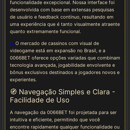
funcionalidade excepcional. Nossa interface foi
desenvolvida com base em extensas pesquisas
de usuário e feedback contínuo, resultando em
uma experiência que é tanto visualmente atraente
quanto extremamente funcional.
5L
O mercado de cassinos com visual de
videogame está em expansão no Brasil, e a
0066BET oferece opções variadas que combinam
tecnologia avançada, jogabilidade envolvente e
bônus exclusivos destinados a jogadores novos e
experientes.
🧭 Navegação Simples e Clara -
Facilidade de Uso
A navegação da 0066BET foi projetada para ser
intuitiva e eficiente, permitindo que você
encontre rapidamente qualquer funcionalidade ou