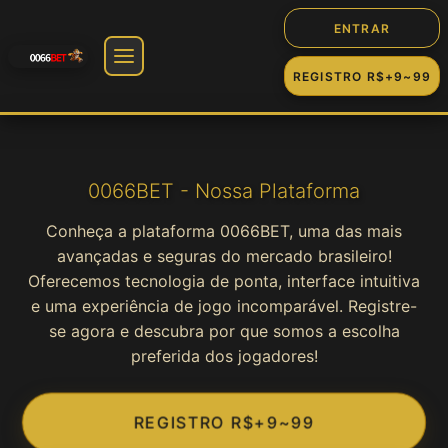
ENTRAR
REGISTRO R$+9~99
🎰 Jogos
Slot
0066BET - Nossa Plataforma
Conheça a plataforma 0066BET, uma das mais
Cassino
avançadas e seguras do mercado brasileiro!
Oferecemos tecnologia de ponta, interface intuitiva
Fortune
e uma experiência de jogo incomparável. Registre-
se agora e descubra por que somos a escolha
preferida dos jogadores!
Jogos
REGISTRO R$+9~99
Game