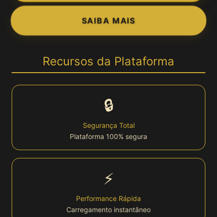
👤 Conta
SAIBA MAIS
Login
Recursos da Plataforma
Cadastro
Bônus
🔒
Segurança Total
VIP
Plataforma 100% segura
Lottery
⚡
🏆 Plataforma
Performance Rápida
Carregamento instantâneo
Plataforma