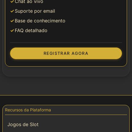
Chat ao vivo
Suporte por email
Base de conhecimento
FAQ detalhado
REGISTRAR AGORA
Recursos da Plataforma
Jogos de Slot