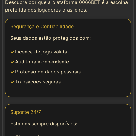
Descubra por que a plataforma 0066BET é a escolha
preferida dos jogadores brasileiros.
Segurança e Confiabilidade
Seus dados estão protegidos com:
Licença de jogo válida
Auditoria independente
Proteção de dados pessoais
Transações seguras
Suporte 24/7
Estamos sempre disponíveis: