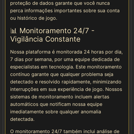
proteção de dados garante que você nunca
perca informações importantes sobre sua conta
ou histórico de jogo.
📊 Monitoramento 24/7 -
Vigilância Constante
Nossa plataforma é monitorada 24 horas por dia,
7 dias por semana, por uma equipe dedicada de
especialistas em tecnologia. Este monitoramento
contínuo garante que qualquer problema seja
detectado e resolvido rapidamente, minimizando
interrupções em sua experiência de jogo. Nossos
sistemas de monitoramento incluem alertas
automáticos que notificam nossa equipe
imediatamente sobre qualquer anomalia
detectada.
O monitoramento 24/7 também inclui análise de