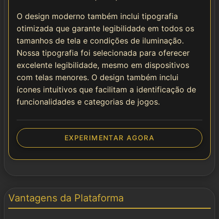
O design moderno também inclui tipografia
otimizada que garante legibilidade em todos os
tamanhos de tela e condições de iluminação.
Nossa tipografia foi selecionada para oferecer
excelente legibilidade, mesmo em dispositivos
com telas menores. O design também inclui
ícones intuitivos que facilitam a identificação de
funcionalidades e categorias de jogos.
EXPERIMENTAR AGORA
Vantagens da Plataforma