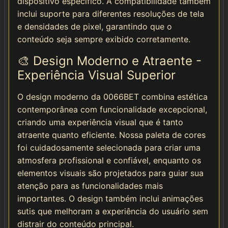
dispositivo específico. A compatibilidade também
inclui suporte para diferentes resoluções de tela
e densidades de pixel, garantindo que o
conteúdo seja sempre exibido corretamente.
🎨 Design Moderno e Atraente -
Experiência Visual Superior
O design moderno da 0066BET combina estética
contemporânea com funcionalidade excepcional,
criando uma experiência visual que é tanto
atraente quanto eficiente. Nossa paleta de cores
foi cuidadosamente selecionada para criar uma
atmosfera profissional e confiável, enquanto os
elementos visuais são projetados para guiar sua
atenção para as funcionalidades mais
importantes. O design também inclui animações
sutis que melhoram a experiência do usuário sem
distrair do conteúdo principal.