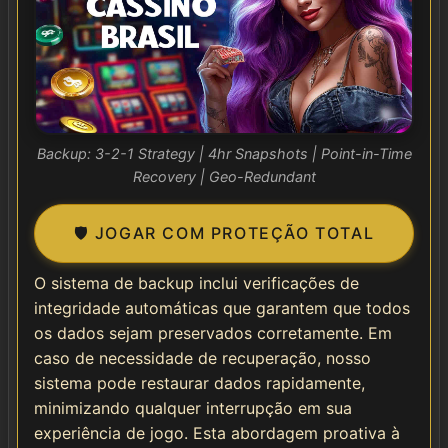
Backup: 3-2-1 Strategy | 4hr Snapshots | Point-in-Time
Recovery | Geo-Redundant
🛡️ JOGAR COM PROTEÇÃO TOTAL
O sistema de backup inclui verificações de
integridade automáticas que garantem que todos
os dados sejam preservados corretamente. Em
caso de necessidade de recuperação, nosso
sistema pode restaurar dados rapidamente,
minimizando qualquer interrupção em sua
experiência de jogo. Esta abordagem proativa à