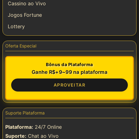
Cassino ao Vivo
Jogos Fortune
Lottery
Oferta Especial
Bônus da Plataforma
Ganhe R$+9~99 na plataforma
APROVEITAR
Suporte Plataforma
Plataforma:
24/7 Online
Suporte:
Chat ao Vivo