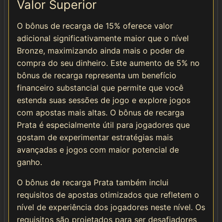
Valor Superior
O bônus de recarga de 15% oferece valor
adicional significativamente maior que o nível
Bronze, maximizando ainda mais o poder de
compra do seu dinheiro. Este aumento de 5% no
bônus de recarga representa um benefício
financeiro substancial que permite que você
estenda suas sessões de jogo e explore jogos
com apostas mais altas. O bônus de recarga
Prata é especialmente útil para jogadores que
gostam de experimentar estratégias mais
avançadas e jogos com maior potencial de
ganho.
O bônus de recarga Prata também inclui
requisitos de apostas otimizados que refletem o
nível de experiência dos jogadores neste nível. Os
requisitos são projetados para ser desafiadores