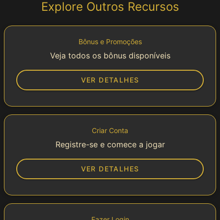
Explore Outros Recursos
Bônus e Promoções
Veja todos os bônus disponíveis
VER DETALHES
Criar Conta
Registre-se e comece a jogar
VER DETALHES
Fazer Login