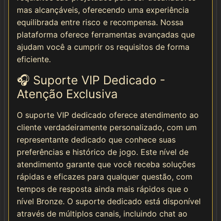
mas alcançáveis, oferecendo uma experiência
equilibrada entre risco e recompensa. Nossa
plataforma oferece ferramentas avançadas que
ajudam você a cumprir os requisitos de forma
eficiente.
🎧 Suporte VIP Dedicado -
Atenção Exclusiva
O suporte VIP dedicado oferece atendimento ao
cliente verdadeiramente personalizado, com um
representante dedicado que conhece suas
preferências e histórico de jogo. Este nível de
atendimento garante que você receba soluções
rápidas e eficazes para qualquer questão, com
tempos de resposta ainda mais rápidos que o
nível Bronze. O suporte dedicado está disponível
através de múltiplos canais, incluindo chat ao