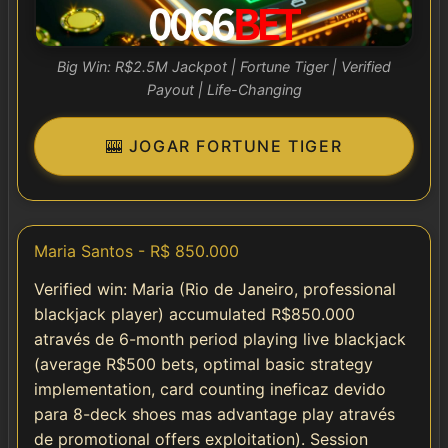
Big Win: R$2.5M Jackpot | Fortune Tiger | Verified
Payout | Life-Changing
🎰 JOGAR FORTUNE TIGER
Maria Santos - R$ 850.000
Verified win: Maria (Rio de Janeiro, professional
blackjack player) accumulated R$850.000
através de 6-month period playing live blackjack
(average R$500 bets, optimal basic strategy
implementation, card counting ineficaz devido
para 8-deck shoes mas advantage play através
de promotional offers exploitation). Session