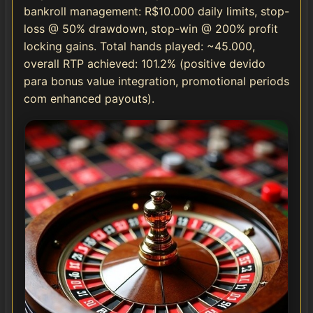
bankroll management: R$10.000 daily limits, stop-
loss @ 50% drawdown, stop-win @ 200% profit
locking gains. Total hands played: ~45.000,
overall RTP achieved: 101.2% (positive devido
para bonus value integration, promotional periods
com enhanced payouts).