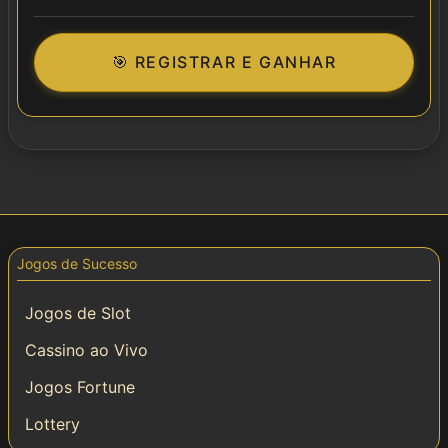
🎯 REGISTRAR E GANHAR
Jogos de Sucesso
Jogos de Slot
Cassino ao Vivo
Jogos Fortune
Lottery