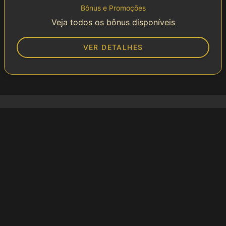
Bônus e Promoções
Veja todos os bônus disponíveis
VER DETALHES