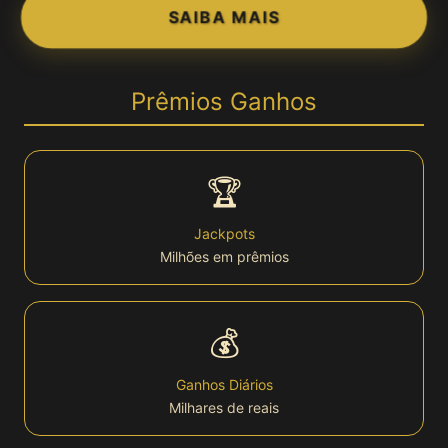
SAIBA MAIS
👤 Conta
Login
Prêmios Ganhos
Cadastro
🏆
Bônus
Jackpots
Milhões em prêmios
VIP
Lottery
💰
🏆 Plataforma
Ganhos Diários
Milhares de reais
Plataforma