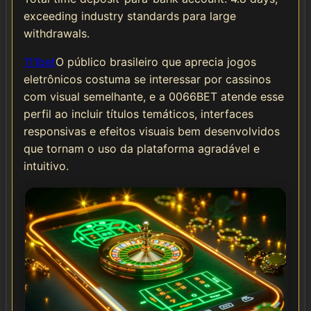
exceeding industry standards para large
withdrawals.
111bet
O público brasileiro que aprecia jogos
eletrônicos costuma se interessar por cassinos
com visual semelhante, e a 0066BET atende esse
perfil ao incluir títulos temáticos, interfaces
responsivas e efeitos visuais bem desenvolvidos
que tornam o uso da plataforma agradável e
intuitivo.