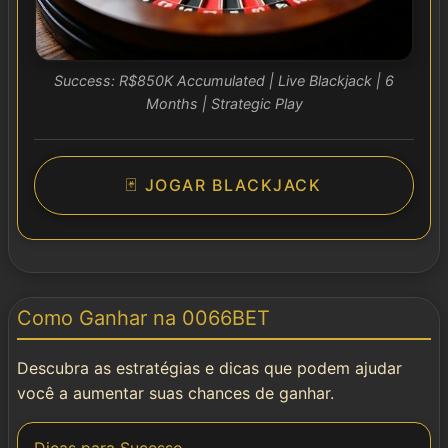
Success: R$850K Accumulated | Live Blackjack | 6
Months | Strategic Play
🃏 JOGAR BLACKJACK
Como Ganhar na 0066BET
Descubra as estratégias e dicas que podem ajudar
você a aumentar suas chances de ganhar.